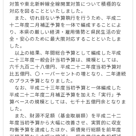
対策や東北新幹線全線開業対策について積極的な
対応を図ることといたしました。
また、切れ目ない予算執行を行うため、平成二
十二年度二月補正予算を一体で編成することによ
り、本県の厳しい経済・雇用情勢と県民生活の安
全・安心のために最大限対応することといたしま
した。
以上の結果、年間総合予算として編成した平成
二十三年度一般会計当初予算は、規模としては、
六千九百二十八億円、平成二十二年度当初予算対
比五億円、〇・一パーセントの増となり、二年連続
のプラス予算となりました。
なお、平成二十三年度当初予算と一体編成した
平成二十二年度二月補正予算を加えた「実行」予
算ベースの規模としては、七千十五億円余となりま
した。
また、財源不足額（基金取崩額）を平成二十二
年度当初予算から大幅に改善させ、実質的に収支
均衡予算を達成したほか、県債発行総額を前年度