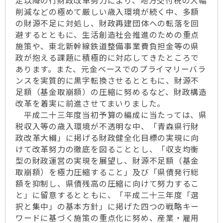
定以降の行財政改革努力により、地方交付税の大幅
削減などの極めて厳しい歳入環境が続く中、多額
の財源不足に対処し、財政再建団体への転落を回
避するとともに、生活創造社会推進のための重点
施策や、東北新幹線鉄道整備事業費負担金等の県
政が抱える課題に積極的に対応してきたところで
あります。また、元金ベースでのプライマリーバラ
ンスを実質的に黒字転換させるとともに、財源不
足額（基金取崩額）の圧縮に努めるなど、財政構造
改革を着実に前進させてまいりました。
平成二十三年度当初予算の編成に当たっては、県
税収入等の歳入環境が不透明な中、「青森県行財
政改革大綱」に掲げる財政健全化目標の実現に向
けて改革努力の徹底を図ることとし、「収支均衡
型の財政運営の実現を展望し、財源不足額（基金
取崩額）を極力圧縮すること」及び「県債発行総
額を抑制し、県債残高の圧縮に向けて努力するこ
と」に留意するとともに、「平成二十三年度「選
択と集中」の基本方針」に掲げた四つの戦略キー
ワードに基づく施策の重点化に努め、産業・雇用