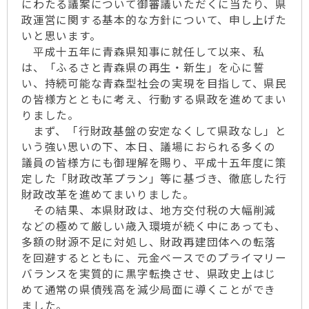
にわたる議案について御審議いただくに当たり、県
政運営に関する基本的な方針について、申し上げた
いと思います。
平成十五年に青森県知事に就任して以来、私
は、「ふるさと青森県の再生・新生」を心に誓
い、持続可能な青森型社会の実現を目指して、県民
の皆様方とともに考え、行動する県政を進めてまい
りました。
まず、「行財政基盤の安定なくして県政なし」と
いう強い思いの下、本日、議場におられる多くの
議員の皆様方にも御理解を賜り、平成十五年度に策
定した「財政改革プラン」等に基づき、徹底した行
財政改革を進めてまいりました。
その結果、本県財政は、地方交付税の大幅削減
などの極めて厳しい歳入環境が続く中にあっても、
多額の財源不足に対処し、財政再建団体への転落
を回避するとともに、元金ベースでのプライマリー
バランスを実質的に黒字転換させ、県政史上はじ
めて通常の県債残高を減少局面に導くことができ
ました。