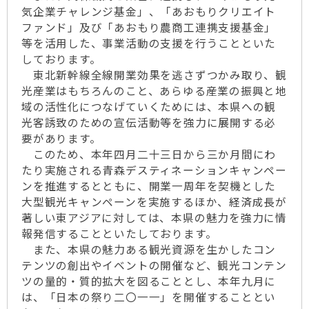
気企業チャレンジ基金」、「あおもりクリエイト
ファンド」及び「あおもり農商工連携支援基金」
等を活用した、事業活動の支援を行うことといた
しております。
東北新幹線全線開業効果を逃さずつかみ取り、観
光産業はもちろんのこと、あらゆる産業の振興と地
域の活性化につなげていくためには、本県への観
光客誘致のための宣伝活動等を強力に展開する必
要があります。
このため、本年四月二十三日から三か月間にわ
たり実施される青森デスティネーションキャンペー
ンを推進するとともに、開業一周年を契機とした
大型観光キャンペーンを実施するほか、経済成長が
著しい東アジアに対しては、本県の魅力を強力に情
報発信することといたしております。
また、本県の魅力ある観光資源を生かしたコン
テンツの創出やイベントの開催など、観光コンテン
ツの量的・質的拡大を図ることとし、本年九月に
は、「日本の祭り二〇一一」を開催することとい