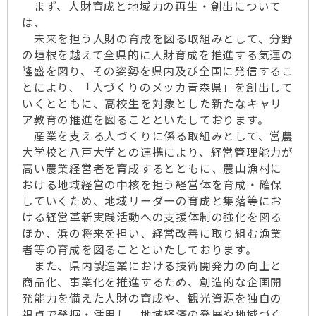
まず、人財育成と地域力の再生・創出について
は、
未来を担う人財の育成を図る取組みとして、分野
の垣根を越えて全県的に人財育成を推進する気運の
隆盛を図り、その姿勢を県内及び全国に発信するこ
とにより、「人づくりのメッカ青森県」を創出して
いくとともに、高校生を対象とした新たなキャリ
ア教育の推進を図ることといたしております。
産業を支える人づくりに係る取組みとして、営農
大学校と八戸大学との連携により、経営管理能力が
高い農業経営者を育成するとともに、農山漁村に
おける地域経営の中核を担う経営体を育成・確保
していくため、地域リーダーの育成と集落等にお
ける経営革新実践活動への支援体制の強化を図る
ほか、浜の将来を担い、経営改善に取り組む漁業
者等の育成を図ることといたしております。
また、県内製造業における技術開発力の向上と
商品化、事業化を推進するため、創造的な企画開
発能力を備えた人財の育成や、観光資源を独自の
視点で発掘・活用し、地域経済の発展や地域づく