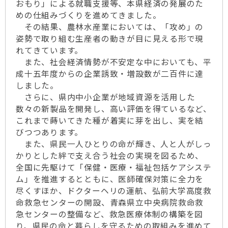
おもり」による就職支援等、本県経済の発展のた
めの仕組みづくりを進めてきました。
その結果、農林水産業においては、「攻め」の
姿勢で取り組む生産者の動きが目に見える形で現
れてきています。
また、社会経済情勢が不安定な中においても、平
成十五年度からの企業誘致・増設数が二百件に達
しました。
さらに、県内中小企業が地域資源を活用した
数々の新製品を開発し、高い評価を得ているなど、
これまで蒔いてきた種が着実に芽を出し、実を結
びつつあります。
また、県民一人ひとりの命が輝き、人と人がしっ
かりとした絆で支え合う社会の実現を図るため、
全国に先駆けて「保健・医療・福祉包括ケアシステ
ム」を推進するとともに、医師確保対策に全力を
尽くすほか、ドクターヘリの運航、弘前大学高度救
命救急センターの開設、青森県立中央病院救命救
急センターの整備など、救急医療体制の構築を図
り、県民の命と暮らしを守るための取組みを進めて