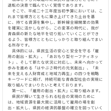
退転の決意で臨んでいく覚悟であります。
そこで、平成二十三年度当初予算においては、こ
れまで皆様方とともに築き上げてきた土台を基
に、持てる資源を集中し、新幹線全線開業の効果
を確実に活かしながら、この変革の時代に、我が
青森県の新たな地平を切り拓いていくことができ
るよう、皆様方とともにしっかりと取り組んでまい
る所存です。
具体的には、県民生活の安心と安全を守る「雇
用の創出・拡大」、「あおもり型セーフティネッ
ト」、そして新たな状況に対応し、未来へ向かって
歩みを進める「はやぶさ時代の元気創出」、「未
来を支える人財育成と地域力再生」の四つを戦略
キーワードに掲げ、持続可能な青森型社会の実現に
取り組んでまいりたいと考えております。
第一に、「雇用の創出・拡大」に取り組みます。
県民が輝いて生きられる社会の実現のために
は、地域資源を最大限に活用して雇用の場を創
出・拡大し、県民の経済的基盤の確立を図っていく