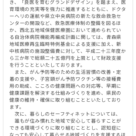
き、「良医を育むグランドデザイン」を踏まえ、医
育環境の充実等を強力に推進するとともに、ドクタ
ーヘリの運航や県立中央病院の新たな救命救急セ
ンターの開設など、救急医療体制の整備を図るほ
か、西北五地域保健医療圏において進められてい
る自治体病院機能再編成計画に関しては、青森県
地域医療再生臨時特例基金による支援に加え、新
中核病院の施設整備費に対して、平成二十三年度か
ら三か年で総額二十五億円を上限として財政支援
を行うことといたしております。
また、がん予防等のための生活習慣の改善・定
着の支援や、子宮頸がん予防ワクチン等の接種費
用の助成、こころの健康問題への対応等、早期に
健康課題を解決する仕組みづくりを進め、県民の
健康の維持・確保に取り組むことといたしており
ます。
次に、暮らしのセーフティネットについては、
誰もが住み慣れた地域で安心して暮らすことが
できる環境づくりに取り組むこととし、認知症に
なっても安心して暮らせる地域づくりを支援するほ