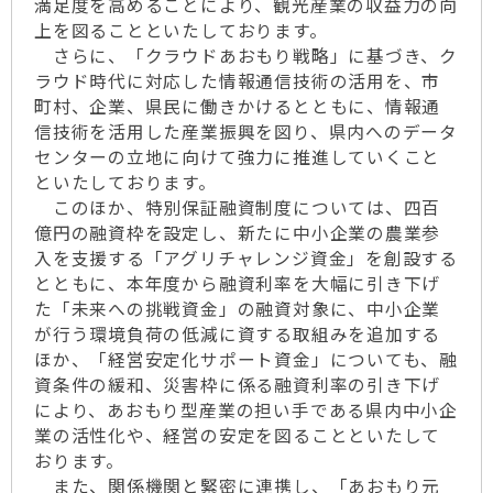
満足度を高めることにより、観光産業の収益力の向
上を図ることといたしております。
さらに、「クラウドあおもり戦略」に基づき、ク
ラウド時代に対応した情報通信技術の活用を、市
町村、企業、県民に働きかけるとともに、情報通
信技術を活用した産業振興を図り、県内へのデータ
センターの立地に向けて強力に推進していくこと
といたしております。
このほか、特別保証融資制度については、四百
億円の融資枠を設定し、新たに中小企業の農業参
入を支援する「アグリチャレンジ資金」を創設する
とともに、本年度から融資利率を大幅に引き下げ
た「未来への挑戦資金」の融資対象に、中小企業
が行う環境負荷の低減に資する取組みを追加する
ほか、「経営安定化サポート資金」についても、融
資条件の緩和、災害枠に係る融資利率の引き下げ
により、あおもり型産業の担い手である県内中小企
業の活性化や、経営の安定を図ることといたして
おります。
また、関係機関と緊密に連携し、「あおもり元