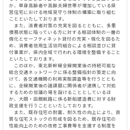
か、単身高齢者や高齢夫婦世帯が増加している県
営住宅における地域見守り体制の構築に取り組む
ことといたしております。
また、消費者対策の充実を図るとともに、多重
債務状態に陥っている方に対する相談体制の一層の
強化とセーフティネット貸付の充実・強化を図るた
め、消費者信用生活協同組合による相談並びに貸
付事業が、県内全域で行われる環境を整備すること
といたしております。
このほか、東北新幹線全線開業後の持続可能な
総合交通ネットワークに係る整備指針の策定に向
けて、各交通機関の利用実態調査等を行うととも
に、全線開業後の諸課題に関係者が連携して対処
するための協議の場を設けることとしているほ
か、大間・函館航路に係る新船建造費に対する財
政支援を行うことといたしております。
また、既存住宅の耐震、耐久性の向上により、良
質な住宅ストックの形成を図るため、既存住宅の
性能向上のための改修工事費等を支援する制度を