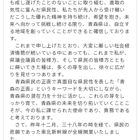
も成し遂げたことのないことに取り組む、進取の
気性に富んだ県民性、私たちが先人から受け継い
だこうした優れた精神を持ち続け、希望を抱き、未
来へ向かって挑戦し続ける限り、青森県は、自立す
る地域を創っていくことができると確信しておりま
す。
これまで申し上げたとおり、大変に厳しい社会経
済情勢が続いている中にあっても、これまで私が、
県議会議員の皆様方、そして県民の皆様方ととも
に蒔いてきた種は、多くの芽を出し、徐々に広が
りを見せつつあります。
青森県民の正直で真面目な県民性を表した「青
森の正直」というキーワードを大切にしながら、
青森県の潜在力を十分に活かし、これらの芽をし
っかり育て、青森県の未来を切り拓いていくことこ
そが、今の私に課せられた使命であり、責務である
と考えております。
さて、昨年十二月、三十八年の時を経て、県民の
悲願であった東北新幹線が全線開業いたしまし
た。