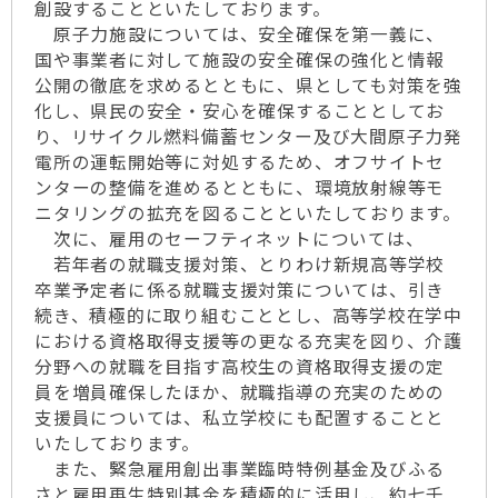
創設することといたしております。
原子力施設については、安全確保を第一義に、
国や事業者に対して施設の安全確保の強化と情報
公開の徹底を求めるとともに、県としても対策を強
化し、県民の安全・安心を確保することとしてお
り、リサイクル燃料備蓄センター及び大間原子力発
電所の運転開始等に対処するため、オフサイトセ
ンターの整備を進めるとともに、環境放射線等モ
ニタリングの拡充を図ることといたしております。
次に、雇用のセーフティネットについては、
若年者の就職支援対策、とりわけ新規高等学校
卒業予定者に係る就職支援対策については、引き
続き、積極的に取り組むこととし、高等学校在学中
における資格取得支援等の更なる充実を図り、介護
分野への就職を目指す高校生の資格取得支援の定
員を増員確保したほか、就職指導の充実のための
支援員については、私立学校にも配置することと
いたしております。
また、緊急雇用創出事業臨時特例基金及びふる
さと雇用再生特別基金を積極的に活用し、約七千