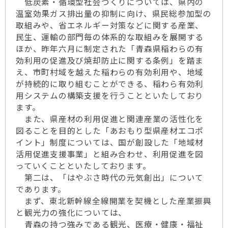
低炭素・循環型社会づくりについては、県内の
温室効果ガス排出量の抑制に向け、県民総参加型の
取組みや、省エネルギー対策などに関する産業、
民生、運輸の部門毎の体系的な取組みを展開する
ほか、昨年六月に制定された「青森県稲わらの有
効利用の促進及び焼却防止に関する条例」を踏ま
え、市町村域を越えた稲わらの有効利用や、地域
が持続的に取り組むことができる、稲わら有効利
用システムの構築支援を行うことといたしており
ます。
また、県産材の利用促進と関連産業の活性化を
図ることを目的とした「あおもり型県産材エコポ
イント」制度については、国が創設した「地域材
活用促進支援事業」と組み合わせ、利用促進を図
っていくことといたしております。
第二は、「はやぶさ時代の元気創出」について
であります。
まず、東北新幹線全線開業を契機とした産業振興
と観光力の強化については、
青森の持つ強みである観光、医療・健康・福祉