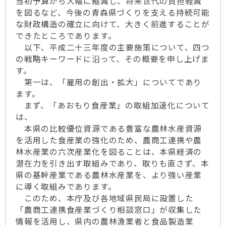
当初予算から大幅に縮減し、将来世代の負担軽減
を図るなど、今後の青森県づくりを支える持続可能
な財政構造の確立に向けて、大きく前進することが
できたところであります。
以下、平成二十三年度の主要施策について、四つ
の戦略キーワードに沿って、その概要を申し上げま
す。
第一は、「雇用の創出・拡大」についてであり
ます。
まず、「あおもり食産業」の取組加速化について
は、
本県の比較優位資源である豊富な農林水産資源
を活用した食産業の強化のため、農商工連携や農
林水産業の六次産業化を図ることは、本県経済の
潜在力を引き出す取組みであり、取りも直さず、本
県の基幹産業である農林水産業を、より強い産業
に導く取組みであります。
このため、本庁及び各地域県民局に設置した
「農商工連携食産業づくり相談窓口」が収集した
情報を活用し、県内の農林漁業者と食品製造業