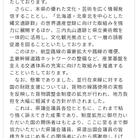
たしております。
さらに、本県の優れた文化・芸術を広く情報発
信することとし、「北海道・北東北を中心とした
縄文遺跡群」の世界遺産登録に向けた取組みを強
力に展開するほか、三内丸山遺跡と県立美術館を
一体的に活用し、文化観光拠点として一層の誘客
促進を図ることといたしております。
このほか、航空路線の需要拡大や路線の増便、
主要幹線道路ネットワークの整備など、産業基盤を
支える交通体系の充実に向けた取組みを推進する
ことといたしております。
なお、懸案でありました、並行在来線に対する
国の財政支援については、貨物の線路使用の実態
を反映した貨物調整金制度の拡充が行われ、地方負
担を大幅に軽減する方針が示されました。
これは、県議会議員各位とともに、これまで粘
り強く訴えてきた成果であり、制度拡充に御尽力い
ただいた国の関係者はもとより、ここに至るまで御
協力いただいた県議会議員、県選出国会議員の皆
様方をはじめ多くの関係者に心から感謝申し上げ