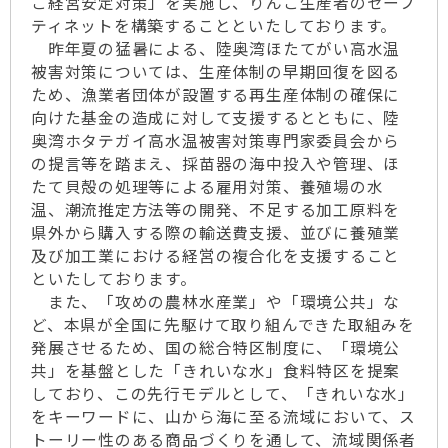
ご経営安定対策」を実施し、りんご生産者のセーフ
ティネットを構築することといたしております。
昨年夏の猛暑による、陸奥湾ほたてがい高水温
被害対策については、生産体制の早期回復を図る
ため、漁業者団体が設置する再生産体制の確保に
向けた基金の造成に対して支援するとともに、陸
奥湾ホタテガイ高水温被害対策専門家委員会から
の提言等を踏まえ、採苗器の海中投入や管理、ほ
たて貝殻の処理等による雇用対策、養殖場の水
温、潮流推定方法等の開発、不足する加工原料を
県外から購入する際の輸送費支援、並びに養殖業
及び加工業における経営の複合化を支援すること
といたしております。
また、「攻めの農林水産業」や「環境公共」な
ど、本県が全国に先駆けて取り組んできた取組みを
発展させるため、国の総合特区制度に、「環境公
共」を基盤とした「きれいな水」食料特区を提案
しており、この先行モデルとして、「きれいな水」
をキーワードに、山から海に至る流域において、ス
トーリー性のある商品づくりを通して、流域関係者