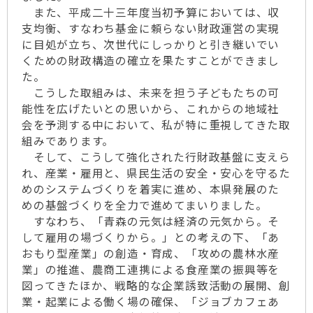
また、平成二十三年度当初予算においては、収
支均衡、すなわち基金に頼らない財政運営の実現
に目処が立ち、次世代にしっかりと引き継いでい
くための財政構造の確立を果たすことができまし
た。
こうした取組みは、未来を担う子どもたちの可
能性を広げたいとの思いから、これからの地域社
会を予測する中において、私が特に重視してきた取
組みであります。
そして、こうして強化された行財政基盤に支えら
れ、産業・雇用と、県民生活の安全・安心を守るた
めのシステムづくりを着実に進め、本県発展のた
めの基盤づくりを全力で進めてまいりました。
すなわち、「青森の元気は経済の元気から。そ
して雇用の場づくりから。」との考えの下、「あ
おもり型産業」の創造・育成、「攻めの農林水産
業」の推進、農商工連携による食産業の振興等を
図ってきたほか、戦略的な企業誘致活動の展開、創
業・起業による働く場の確保、「ジョブカフェあ