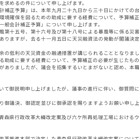
を求めるの件について申し上げます。
計補正予算」は、本年九月二十九日から三十日にかけての台
環境確保を図るための助成に要する経費について、予算補
一般会計補正予算」について申し上げます。
風第十五号、第十六号及び第十八号による暴風等に係る災害
ありますが、去る十一月五日に天災融資法の発動が閣議決
余の低利の天災資金の融通措置が講じられることとなりまし
る助成に要する経費について、予算補正の必要が生じたも
がありましたが、議会を招集するいとまがないと認め、本職
いて御説明申し上げましたが、議事の進行に伴い、御質問に
り御議決、御認定並びに御承認を賜りますようお願い申し上
青森県行政改革大綱改定案及び六ケ所再処理工場におけるウ
改革推進本部で決定した青森県行政改革大綱改定案について