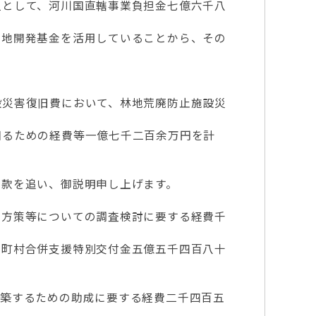
として、河川国直轄事業負担金七億六千八
地開発基金を活用していることから、その
災害復旧費において、林地荒廃防止施設災
るための経費等一億七千二百余万円を計
款を追い、御説明申し上げます。
方策等についての調査検討に要する経費千
町村合併支援特別交付金五億五千四百八十
築するための助成に要する経費二千四百五