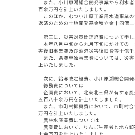
また、小川原湖総合開発事業から利水者
百余万円を計上いたしました。
このほか、むつ小川原工業用水道事業の
返済のための土地開発基金積立金十四億二
第三に、災害対策関連経費について申し
本年八月中旬から九月下旬にかけての一
害復旧事業費及び漁港災害復旧費等十億千
また、県費単独事業費については、災害
上いたしました。
次に、給与改定経費、小川原湖総合開発
総務費については
企画費において、北東北三県が有する風
五百八十余万円を計上いたしました。
また、市町村振興費において、市町村合
万円を計上いたしました。
農林水産業費については
農業費において、りんご生産者と地方卸
十余万円を計上いたしました。