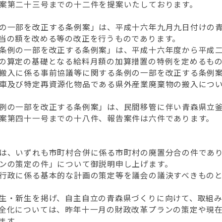
案第二十三号までの十二件を提案いたしております。
の一部を改正する条例案」は、平成十六年九月九日付けの青
当の額を改める等の改正を行うものであります。
条例の一部を改正する条例案」は、平成十六年度から平成二
の算定の基礎となる給料月額の加算措置の特例を定めるも
搬入に係る事前協議等に関する条例の一部を改正する条例案
車及び特定再資源化物品である県外産業廃棄物の搬入につ
例の一部を改正する条例案」は、民間移管に伴い青森県立釜
案第四十一号までの十八件、報告案件は六件であります。
は、いずれも市町村合併に係る市町村の廃置分合の件であ
ンの策定の件」について御説明申し上げます。
行政に係る基本的な計画の策定等を議会の議決すべきものと
生・新生を掲げ、自主自立の青森県づくりに向けて、取組み
全化については、昨年十一月の財政改革プランの策定や現在
ます。