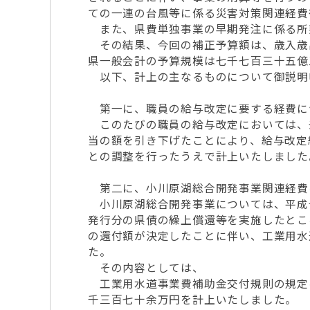
ての一連の台風等に係る災害対策関連経費
また、県費単独事業の早期発注に係る所
その結果、今回の補正予算額は、歳入歳
県一般会計の予算規模は七千七百三十五億
以下、計上の主なるものについて御説明
第一に、職員の給与改定に要する経費に
このたびの職員の給与改定においては、
当の額を引き下げたことにより、給与改定
との調整を行ったうえで計上いたしました
第二に、小川原湖総合開発事業関連経費
小川原湖総合開発事業については、平成
発行分の県債の繰上償還等を実施したとこ
の還付額が決定したことに伴い、工業用水
た。
その内容としては、
工業用水道事業費補助金交付規則の規定
千三百七十余万円を計上いたしました。