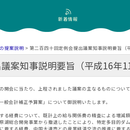
新着情報
の提案説明
> 第二百四十回定例会提出議案知事説明要旨（平
議案知事説明要旨（平成16年1
の開会に当たり、上程されました議案の主なるものについて
一般会計補正予算案」について御説明いたします。
する経費について、既計上の給与関係費の精査による増減額
原湖総合開発事業から撤退したことにより、特定多目的ダ
に要する経費、中国大連市との産業経済交流の推進に要す