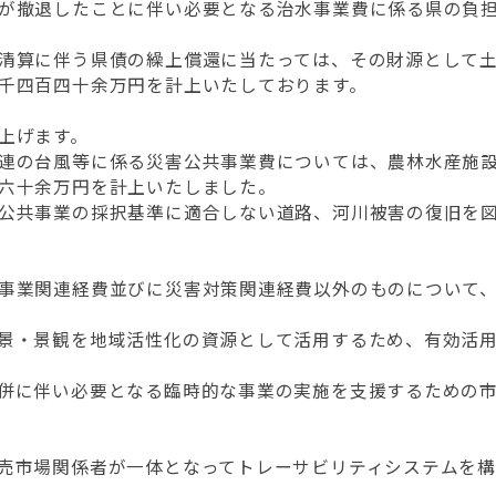
が撤退したことに伴い必要となる治水事業費に係る県の負担
清算に伴う県債の繰上償還に当たっては、その財源として土
千四百四十余万円を計上いたしております。
上げます。
連の台風等に係る災害公共事業費については、農林水産施設
六十余万円を計上いたしました。
公共事業の採択基準に適合しない道路、河川被害の復旧を図
事業関連経費並びに災害対策関連経費以外のものについて、
景・景観を地域活性化の資源として活用するため、有効活用
併に伴い必要となる臨時的な事業の実施を支援するための市
売市場関係者が一体となってトレーサビリティシステムを構