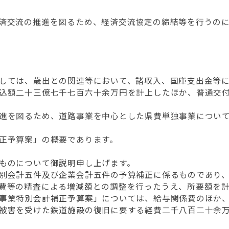
済交流の推進を図るため、経済交流協定の締結等を行うのに
しては、歳出との関連等において、諸収入、国庫支出金等に
込額二十三億七千七百六十余万円を計上したほか、普通交
進を図るため、道路事業を中心とした県費単独事業について
正予算案」の概要であります。
ものについて御説明申し上げます。
別会計五件及び企業会計五件の予算補正に係るものであり、
費等の精査による増減額との調整を行ったうえ、所要額を
事業特別会計補正予算案」については、給与関係費のほか
被害を受けた鉄道施設の復旧に要する経費二千八百二十余