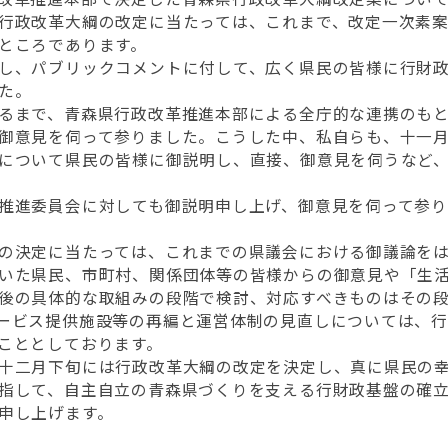
行政改革大綱の改定に当たっては、これまで、改定一次素案
ところであります。
し、パブリックコメントに付して、広く県民の皆様に行財政
た。
るまで、青森県行政改革推進本部による全庁的な連携のもと
御意見を伺って参りました。こうした中、私自らも、十一
について県民の皆様に御説明し、直接、御意見を伺うなど
推進委員会に対しても御説明申し上げ、御意見を伺って参り
の決定に当たっては、これまでの県議会における御議論をは
いた県民、市町村、関係団体等の皆様からの御意見や「生
後の具体的な取組みの段階で検討、対応すべきものはその
ービス提供施設等の再編と運営体制の見直しについては、
こととしております。
十二月下旬には行政改革大綱の改定を決定し、真に県民の幸
指して、自主自立の青森県づくりを支える行財政基盤の確
申し上げます。