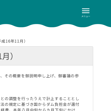
メニュー
成16年11月）
1月）
、その概要を御説明申し上げ、御審議の参
との調整を行ったうえで計上することとし
ム法の規定に基づき国からダム負担金が還付
る経費、本年八月中旬から九月下旬にかけ