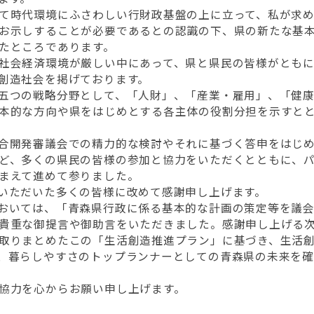
て時代環境にふさわしい行財政基盤の上に立って、私が求め
お示しすることが必要であるとの認識の下、県の新たな基
たところであります。
社会経済環境が厳しい中にあって、県と県民の皆様がともに
創造社会を掲げております。
五つの戦略分野として、「人財」、「産業・雇用」、「健康
本的な方向や県をはじめとする各主体の役割分担を示すと
合開発審議会での精力的な検討やそれに基づく答申をはじめ
ど、多くの県民の皆様の参加と協力をいただくとともに、
まえて進めて参りました。
いただいた多くの皆様に改めて感謝申し上げます。
おいては、「青森県行政に係る基本的な計画の策定等を議会
貴重な御提言や御助言をいただきました。感謝申し上げる
取りまとめたこの「生活創造推進プラン」に基づき、生活創
、暮らしやすさのトップランナーとしての青森県の未来を
協力を心からお願い申し上げます。