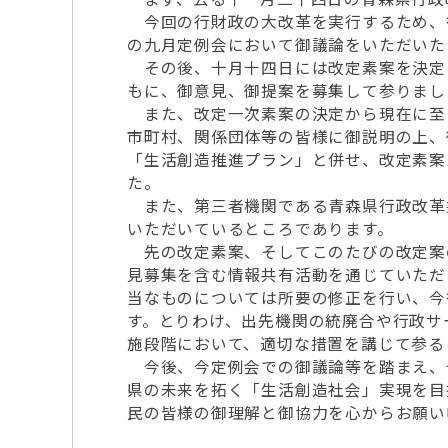
今回の行財政の大改革を実行するため、
の九月定例会において御議論をいただいた
その後、十月十四日には改定素案を決定
もに、御意見、御提案を募集して参りまし
また、改定一次素案の決定から現在に至
市町村、関係団体等の皆様に御説明の上、
「生活創造推進プラン」と併せ、改定素案
た。
また、第三者機関である青森県行政改革
いただいているところであります。
先の改定素案、そしてこのたびの改定案
見募集を含む情報共有活動を通じていただ
当なものについては所要の修正を行い、今
す。とりわけ、出先機関の統廃合や行政サ
施段階において、適切な措置を講じて参る
今後、今定例会での御議論等を踏まえ、
県の未来を拓く「生活創造社会」実現を目
民の皆様の御理解と御協力を心からお願い