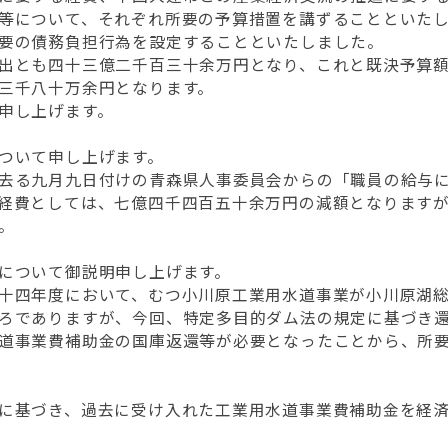
等について、それぞれ所要の予算措置を講ずることといた
要の債務負担行為を設定することといたしました。
出とも四十三億二千百三十余万円となり、これと既決予算額
三千八十万余円となります。
申し上げます。
ついて申し上げます。
去る九月九日付けの青森県人事委員会からの「職員の給与に
経費としては、七億四千四百五十余万円の減額となります
。
について御説明申し上げます。
十四年度において、むつ小川原工業用水道事業が小川原湖総
ろでありますが、今回、特定多目的ダム法の規定に基づき
道事業費補助金の国庫返還等が必要となったことから、所
に基づき、過去に受け入れた工業用水道事業費補助金を経済