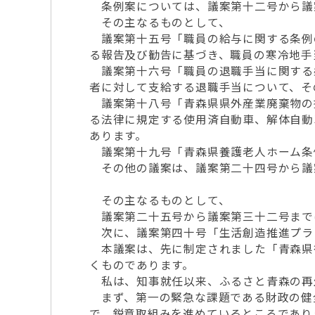
条例案については、議案第十二号から議
その主なるものとして、
議案第十五号「職員の給与に関する条例
る報告及び勧告に基づき、職員の寒冷地手
議案第十六号「職員の退職手当に関する
者に対して支給する退職手当について、そ
議案第十八号「青森県県外産業廃棄物の
る法律に規定する使用済自動車、解体自動
あります。
議案第十九号「青森県養護老人ホーム条
その他の議案は、議案第二十四号から議
その主なるものとして、
議案第二十五号から議案第三十二号まで
次に、議案第四十号「生活創造推進プラ
本議案は、先に制定されました「青森県
くものであります。
私は、知事就任以来、ふるさと青森の再
まず、第一の緊急な課題である財政の健
で、鋭意取組みを進めているところであり