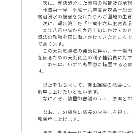
次に、専決処分した事項の報告及び承認
報告第一号「平成十六年度青森県一般会
樹冠浸水の被害を受けたりんご園地の生育
次に、報告第二号「平成十六年度青森県
本年八月中旬から九月上旬にかけての台
資法の発動を国に働きかけてきたところで
であります。
この天災融資法の発動に伴い、十一億円
を図るための天災資金の利子補給費に対す
これらは、いずれも早急に措置する必要
す。
以上をもちまして、提出議案の概要につ
明申し上げたいと思います。
なにとぞ、慎重御審議のうえ、原案どお
なお、この機会に議長のお許しを得て、
報告申し上げます。
まず、去る十一月二十四日の青森県行政