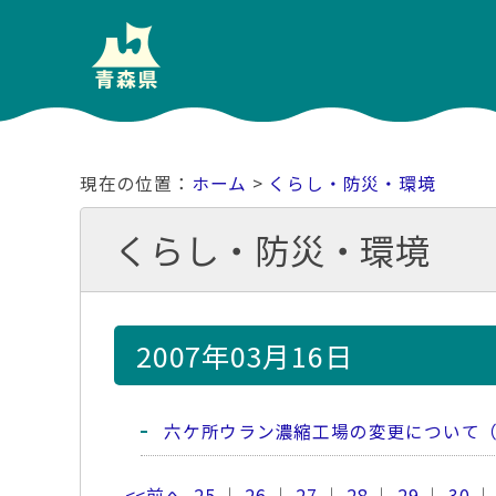
ホーム
>
くらし・防災・環境
くらし・防災・環境
2007年03月16日
六ケ所ウラン濃縮工場の変更について（
<<前へ
25
｜
26
｜
27
｜
28
｜
29
｜
30
｜