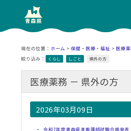
ホーム
>
保健・医療・福祉
>
医療薬
絞り込み：
くらし
しごと
県外の方
医療薬務 － 県外の方
2026年03月09日
令和7年度青森県准看護師試験合格発表