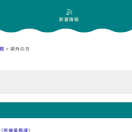
新着情報
務
> 県外の方
（医療薬務課）