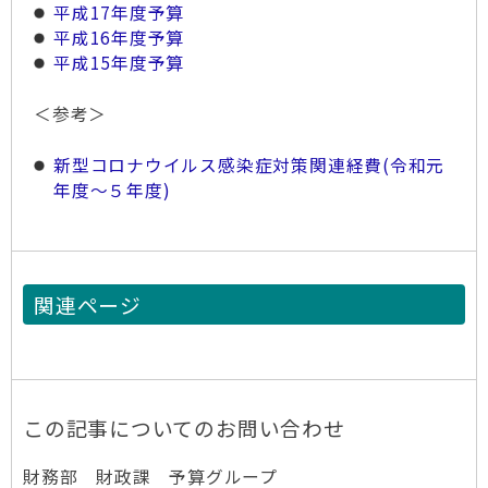
平成17年度予算
平成16年度予算
平成15年度予算
＜参考＞
新型コロナウイルス感染症対策関連経費(令和元
年度～５年度)
関連ページ
この記事についてのお問い合わせ
財務部 財政課 予算グループ