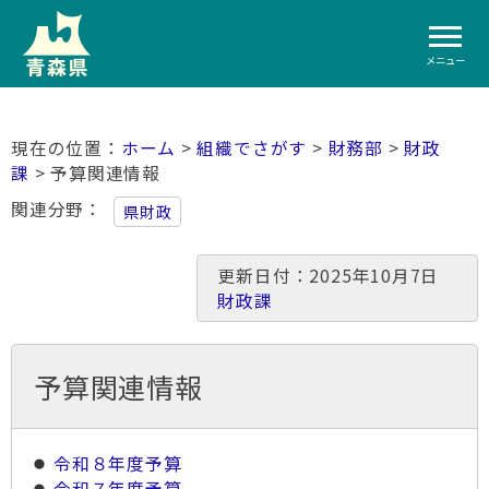
メニュー
ホーム
>
組織でさがす
>
財務部
>
財政
課
> 予算関連情報
関連分野
県財政
更新日付：2025年10月7日
財政課
予算関連情報
令和８年度予算
令和７年度予算