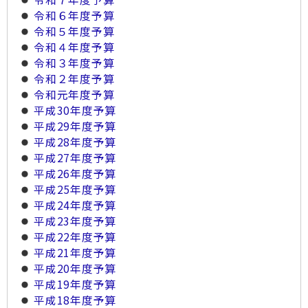
令和６年度予算
令和５年度予算
令和４年度予算
令和３年度予算
令和２年度予算
令和元年度予算
平成30年度予算
平成29年度予算
平成28年度予算
平成27年度予算
平成26年度予算
平成25年度予算
平成24年度予算
平成23年度予算
平成22年度予算
平成21年度予算
平成20年度予算
平成19年度予算
平成18年度予算