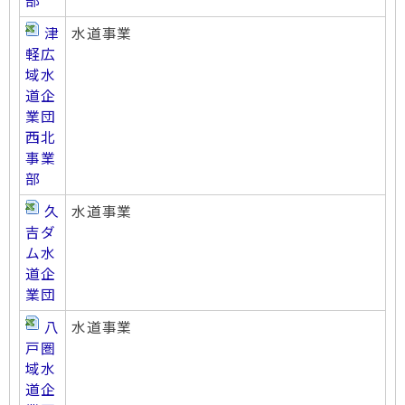
部
津
水道事業
軽広
域水
道企
業団
西北
事業
部
久
水道事業
吉ダ
ム水
道企
業団
八
水道事業
戸圏
域水
道企