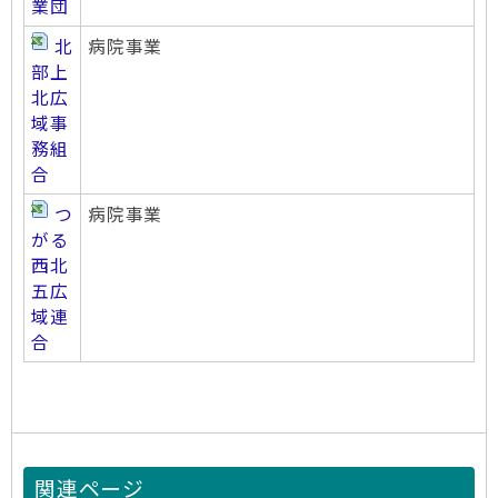
業団
北
病院事業
部上
北広
域事
務組
合
つ
病院事業
がる
西北
五広
域連
合
関連ページ