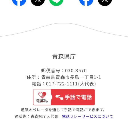
青森県庁
郵便番号：030-8570
住所：青森県青森市長島一丁目1-1
電話：017-722-1111(大代表)
通訳オペレータを通じて手話で電話ができます。
通話先：青森県庁大代表
電話リレーサービスについて