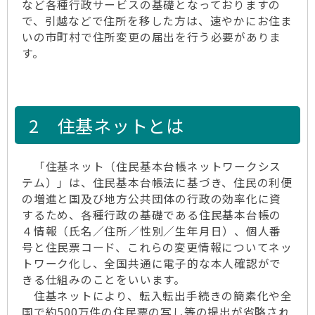
など各種行政サービスの基礎となっておりますの
で、引越などで住所を移した方は、速やかにお住ま
いの市町村で住所変更の届出を行う必要がありま
す。
2 住基ネットとは
「住基ネット（住民基本台帳ネットワークシス
テム）」は、住民基本台帳法に基づき、住民の利便
の増進と国及び地方公共団体の行政の効率化に資
するため、各種行政の基礎である住民基本台帳の
４情報（氏名／住所／性別／生年月日）、個人番
号と住民票コード、これらの変更情報についてネッ
トワーク化し、全国共通に電子的な本人確認がで
きる仕組みのことをいいます。
住基ネットにより、転入転出手続きの簡素化や全
国で約500万件の住民票の写し等の提出が省略され