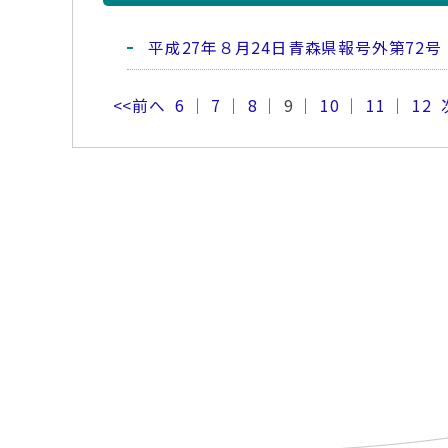
平成27年８月24日青森県報号外第72号
<<前へ
6
｜
7
｜
8
｜ 9 ｜
10
｜
11
｜
12