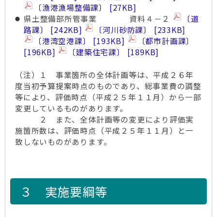
〔漁港漁場整備課〕
27KB
県土整備部所管事業 資料４－２
〔道
路課〕
242KB
〔河川砂防課〕
233KB
〔港湾空港課〕
193KB
〔都市計画課〕
196KB
〔建築住宅課〕
189KB
（注）１ 事業箇所の全体計画等は、平成２６年
度当初予算提案時点のものであり、総事業費の調整
等により、評価時点（平成２５年１１月）から一部
変更しているものがあります。
２ また、全体計画等の変更により評価実
施箇所数は、評価時点（平成２５年１１月）と一
致しないものがあります。
３ 実施要綱等