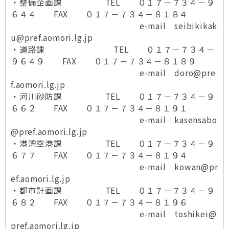
・整備企画課 TEL ０１７－７３４－９
６４４ FAX ０１７－７３４－８１８４
e-mail seibikikak
u@pref.aomori.lg.jp
・道路課 TEL ０１７－７３４－
９６４９ FAX ０１７－７３４－８１８９
e-mail doro@pre
f.aomori.lg.jp
・河川砂防課 TEL ０１７－７３４－９
６６２ FAX ０１７－７３４－８１９１
e-mail kasensabo
@pref.aomori.lg.jp
・港湾空港課 TEL ０１７－７３４－９
６７７ FAX ０１７－７３４－８１９４
e-mail kowan@pr
ef.aomori.lg.jp
・都市計画課 TEL ０１７－７３４－９
６８２ FAX ０１７－７３４－８１９６
e-mail toshikei@
pref.aomori.lg.jp