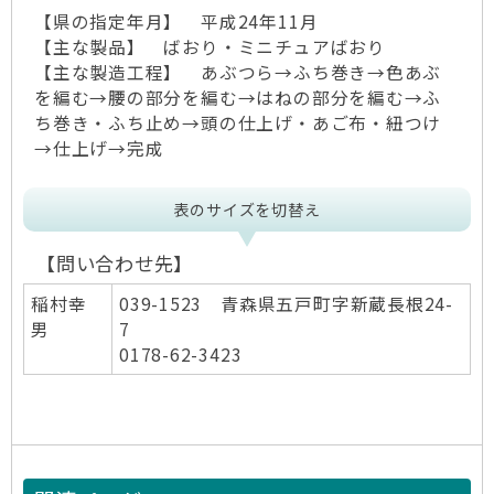
【県の指定年月】 平成24年11月
【主な製品】 ばおり・ミニチュアばおり
【主な製造工程】 あぶつら→ふち巻き→色あぶ
を編む→腰の部分を編む→はねの部分を編む→ふ
ち巻き・ふち止め→頭の仕上げ・あご布・紐つけ
→仕上げ→完成
表のサイズを切替え
【問い合わせ先】
稲村幸
039-1523 青森県五戸町字新蔵長根24-
男
7
0178-62-3423