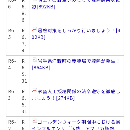
6
6.
認
[892KB]
8.
6
R6-
R
暑熱対策をしっかり行いましょう！
[4
5
6.
02KB]
7.
4
R6-
R
岩手県洋野町の養豚場で豚熱が発生！
4
6.
[864KB]
5.
31
R6-
R
家畜人工授精関係の法令遵守を徹底し
3
6.
ましょう！
[274KB]
5.
31
R6-
R
ゴールデンウィーク期間中における鳥
2
6.
インフルエンザ（豚熱、アフリカ豚熱、