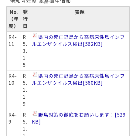
令和４年度 家畜衛生情報
No.
発
表題
（年
行
度）
日
R4-
R
県内の死亡野鳥から高病原性鳥インフ
11
5.
ルエンザウイルス検出
[562KB]
3.
1
5
R4-
R
県内の死亡野鳥から高病原性鳥インフ
10
5.
ルエンザウイルス検出
[560KB]
1.
1
9
R4-
R
野鳥対策の徹底をお願いします！
[529
9
5.
KB]
1.
1