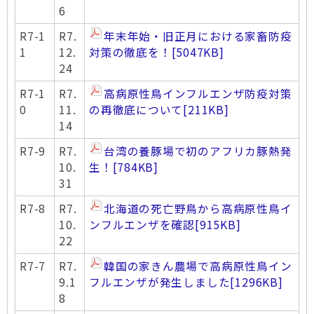
6
R7-1
R7.
年末年始・旧正月における家畜防疫
1
12.
対策の徹底を！
[5047KB]
24
R7-1
R7.
高病原性鳥インフルエンザ防疫対策
0
11.
の再徹底について
[211KB]
14
R7-9
R7.
台湾の養豚場で初のアフリカ豚熱発
10.
生！
[784KB]
31
R7-8
R7.
北海道の死亡野鳥から高病原性鳥イ
10.
ンフルエンザを確認
[915KB]
22
R7-7
R7.
韓国の家きん農場で高病原性鳥イン
9.1
フルエンザが発生しました
[1296KB]
8