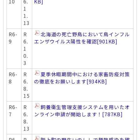
10
6.
KB]
1
1.
13
R6-
R
北海道の死亡野鳥において鳥インフル
9
6.
エンザウイルス陽性を確認
[901KB]
1
0.
3
R6-
R
夏季休暇期間中における家畜防疫対策
8
6.
の徹底をお願いします
[934KB]
8.
15
R6-
R
飼養衛生管理支援システムを用いたオ
7
6.
ンライン申請が開始します！
[787KB]
8.
13
R6-
R
階上町の野生いのししで豚熱感染を確