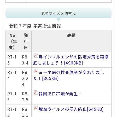
表のサイズを切替え
令和７年度 家畜衛生情報
No.
発
表題
（年
行
度）
日
R7-1
R8.
鳥インフルエンザの防疫対策を再徹
5
3.4
底しましょう！
[4968KB]
R7-1
R8.
ヨーネ病の検査体制が変わりまし
4
2.2
た！
[805KB]
4
R7-1
R8.
韓国で口蹄疫が発生！
3
2.5
R7-1
R8.
豚熱ウイルスの侵入防止
[645KB]
2
1.1