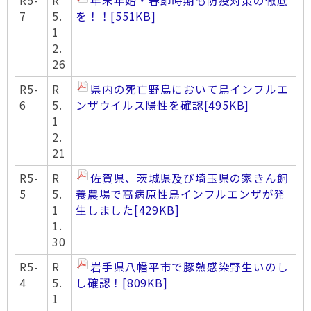
R5-
R
年末年始・春節時期も防疫対策の徹底
7
5.
を！！
[551KB]
1
2.
26
R5-
R
県内の死亡野鳥において鳥インフルエ
6
5.
ンザウイルス陽性を確認
[495KB]
1
2.
21
R5-
R
佐賀県、茨城県及び埼玉県の家きん飼
5
5.
養農場で高病原性鳥インフルエンザが発
1
生しました
[429KB]
1.
30
R5-
R
岩手県八幡平市で豚熱感染野生いのし
4
5.
し確認！
[809KB]
1