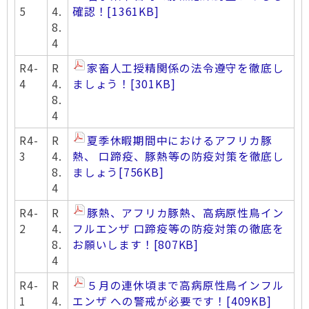
5
4.
確認！
[1361KB]
8.
4
R4-
R
家畜人工授精関係の法令遵守を徹底し
4
4.
ましょう！
[301KB]
8.
4
R4-
R
夏季休暇期間中におけるアフリカ豚
3
4.
熱、 口蹄疫、豚熱等の防疫対策を徹底し
8.
ましょう
[756KB]
4
R4-
R
豚熱、アフリカ豚熱、高病原性鳥イン
2
4.
フルエンザ 口蹄疫等の防疫対策の徹底を
8.
お願いします！
[807KB]
4
R4-
R
５月の連休頃まで高病原性鳥インフル
1
4.
エンザ への警戒が必要です！
[409KB]