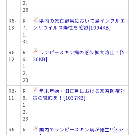
2.
26
R6-
R
県内の死亡野鳥において鳥インフルエ
13
7.
ンザウイルス陽性を確認
[1094KB]
1.
31
R6-
R
ランピースキン病の感染拡大防止！
[5
12
6.
26KB]
1
2.
23
R6-
R
年末年始・旧正月における家畜防疫対
11
6.
策の徹底を！
[1037KB]
1
2.
23
R6-
R
国内でランピースキン病が発生!!
[353