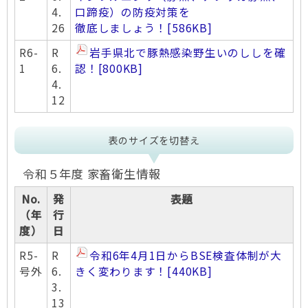
4.
口蹄疫）の防疫対策を
26
徹底しましょう！
[586KB]
R6-
R
岩手県北で豚熱感染野生いのししを確
1
6.
認！
[800KB]
4.
12
表のサイズを切替え
令和５年度 家畜衛生情報
No.
発
表題
（年
行
度）
日
R5-
R
令和6年4月1日からBSE検査体制が大
号外
6.
きく変わります！
[440KB]
3.
13