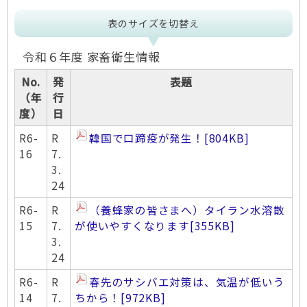
表のサイズを切替え
令和６年度 家畜衛生情報
No.
発
表題
（年
行
度）
日
R6-
R
韓国で口蹄疫が発生！
[804KB]
16
7.
3.
24
R6-
R
（養蜂家の皆さまへ）タイラン水溶散
15
7.
が使いやすくなります
[355KB]
3.
24
R6-
R
春先のサシバエ対策は、気温が低いう
14
7.
ちから！
[972KB]