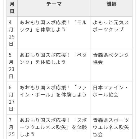
月
テーマ
講師
日
4
あおもり国スポ応援！「モル
よもっと元気ス
月
ック」を体験しよう
ポーツクラブ
25
日
5
あおもり国スポ応援！「ペタ
青森県ペタンク
月
ンク」を体験しよう
協会
23
日
6
あおもり国スポ応援！「ファ
日本ファイン・
月
イン・ボール」を体験しよう
ボール協会
27
日
7
あおもり国スポ応援！「スポ
青森県スポーツ
月
ーツウエルネス吹矢」を体験
ウエルネス吹矢
25
しよう
協会