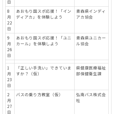
日
8
あおもり国スポ応援！「イン
青森県インディ
月
ディアカ」を体験しよう
アカ協会
22
日
9
あおもり国スポ応援！「ユニ
青森県ユニカー
月
カール」を体験しよう
ル協会
26
日
1
「正しい手洗い」できていま
県健康医療福祉
月
すか？（仮）
部保健衛生課
23
日
2
バスの乗り方教室（仮）
弘南バス株式会
月
社
27
日