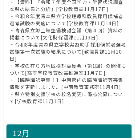
・【資料】『令和７年度全国学力・学習状況調査
本県の結果と分析』[学校教育課11月17日]
・令和８年度青森県立学校理療科教員採用候補者
選考試験の実施について[学校教育課11月14日]
・青森県立郷土館整備検討会議（第４回）資料の
掲載について[文化財保護課11月13日]
・令和8年度青森県立学校実習助手採用候補者選考
試験第一次試験の結果について[教職員課11月10
日]
・学校の在り方地区検討委員会（第1回）の開催に
ついて[高等学校教育改革推進室11月7日]
・【臨時講師募集！】中南管内の臨時講師等募集
情報を更新しました。[中南教育事務所11月4日]
・県立特別支援学校の校名変更に係る公募につい
て[学校教育課11月1日]
12月