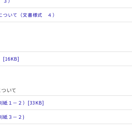
 ３）
について（文書様式 ４）
）
[16KB]
について
別紙１－２）
[33KB]
別紙３－２)