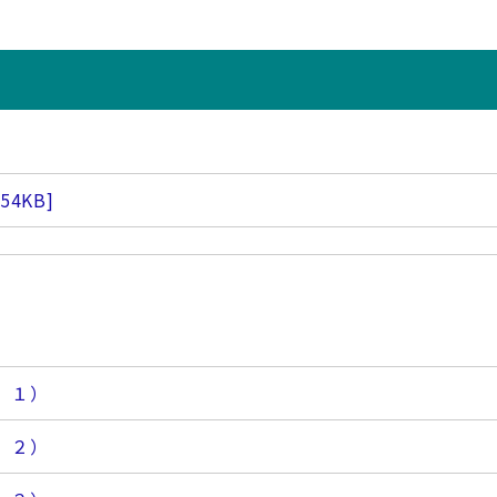
[54KB]
 １）
 ２）