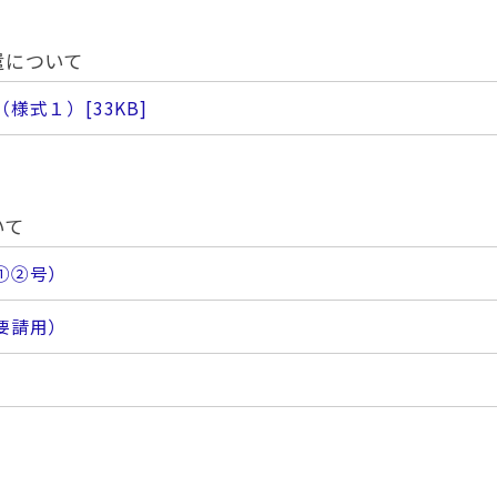
遣について
（様式１）
[33KB]
いて
①②号）
要請用）