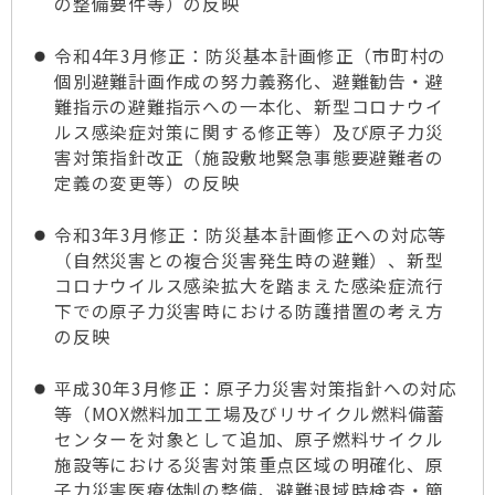
の整備要件等）の反映
令和4年3月修正：防災基本計画修正（市町村の
個別避難計画作成の努力義務化、避難勧告・避
難指示の避難指示への一本化、新型コロナウイ
ルス感染症対策に関する修正等）及び原子力災
害対策指針改正（施設敷地緊急事態要避難者の
定義の変更等）の反映
令和3年3月修正：防災基本計画修正への対応等
（自然災害との複合災害発生時の避難）、新型
コロナウイルス感染拡大を踏まえた感染症流行
下での原子力災害時における防護措置の考え方
の反映
平成30年3月修正：原子力災害対策指針への対応
等（MOX燃料加工工場及びリサイクル燃料備蓄
センターを対象として追加、原子燃料サイクル
施設等における災害対策重点区域の明確化、原
子力災害医療体制の整備、避難退域時検査・簡