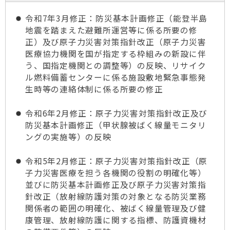
令和7年3月修正：防災基本計画修正（能登半島
地震を踏まえた避難所運営等に係る所要の修
正）及び原子力災害対策指針改正（原子力災害
医療協力機関を国が指定する枠組みの新設に伴
う、国指定機関との調整等）の反映、リサイク
ル燃料備蓄センターに係る施設敷地緊急事態発
生時等の連絡体制に係る所要の修正
令和6年2月修正：原子力災害対策指針改正及び
防災基本計画修正（甲状腺被ばく線量モニタリ
ングの実施等）の反映
令和5年2月修正：原子力災害対策指針改正（原
子力災害医療を担う各機関の役割の明確化等）
並びに防災基本計画修正及び原子力災害対策指
針改正（放射線防護対策の対象となる防災業務
関係者の範囲の明確化、被ばく線量管理及び健
康管理、放射線防護に関する指標、防護資機材