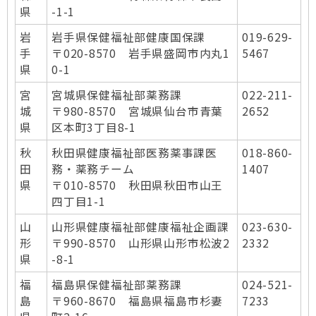
県
-1-1
岩
岩手県保健福祉部健康国保課
019-629-
手
〒020-8570 岩手県盛岡市内丸1
5467
県
0-1
宮
宮城県保健福祉部薬務課
022-211-
城
〒980-8570 宮城県仙台市青葉
2652
県
区本町3丁目8-1
秋
秋田県健康福祉部医務薬事課医
018-860-
田
務・薬務チーム
1407
県
〒010-8570 秋田県秋田市山王
四丁目1-1
山
山形県健康福祉部健康福祉企画課
023-630-
形
〒990-8570 山形県山形市松波2
2332
県
-8-1
福
福島県保健福祉部薬務課
024-521-
島
〒960-8670 福島県福島市杉妻
7233