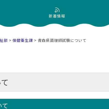
新着情報
祉部
>
保健衛生課
> 青森県調理師試験について
いて
いて