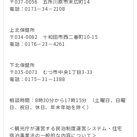
〒037-0056 五所川原市末広町14
電話：0173－34－2108
上北保健所
〒034-0082 十和田市西二番町10-15
電話：0176－23－4261
下北保健所
〒035-0073 むつ市中央1丁目3-33
電話：0175－31－1388
相談時間：8時30分から17時15分 （土曜日、日曜
日、祝日、休日、年末年始を除く）
＜観光庁が運営する民泊制度運営システム・住宅
宿泊事業法の一般的な内容について＞