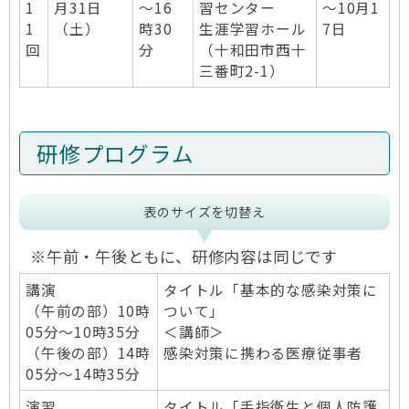
1
月31日
～16
習センター
～10月1
1
（土）
時30
生涯学習ホール
7日
回
分
（十和田市西十
三番町2-1）
研修プログラム
表のサイズを切替え
※午前・午後ともに、研修内容は同じです
講演
タイトル「基本的な感染対策に
（午前の部）10時
ついて」
05分～10時35分
＜講師＞
（午後の部）14時
感染対策に携わる医療従事者
05分～14時35分
演習
タイトル「手指衛生と個人防護