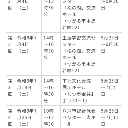
1
月4日
～12
ンター
～6月20
回
（土）
時30
「松の館」交流
日
分
ホール
（つがる市木造
若緑52）
第
令和8年7
14時
生涯学習交流セ
5月25日
2
月4日
～16
ンター
～6月20
回
（土）
時30
「松の館」交流
日
分
ホール
（つがる市木造
若緑52）
第
令和8年7
14時
下北文化会館
5月25日
3
月18日
～16
展示ホール
～7月4
回
（土）
時30
（むつ市金谷1
日
分
丁目10－1）
第
令和8年7
10時
八戸市総合保健
5月25日
4
月25日
～12
センター 大ホ
～7月11
回
（土）
時30
ール
日