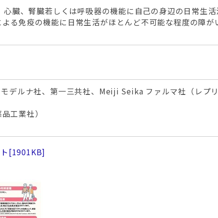
て、心臓、腎臓若しくは呼吸器の機能に自己の身辺の日常生
による免疫の機能に日常生活がほとんど不可能な程度の障が
デルナ社、第一三共社、Meiji Seika ファルマ社（レ
薬品工業社）
ット
[1901KB]