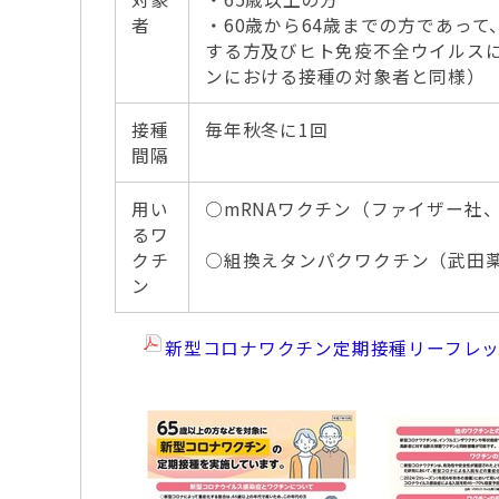
者
・60歳から64歳までの方であっ
する方及びヒト免疫不全ウイルス
ンにおける接種の対象者と同様）
接種
毎年秋冬に1回
間隔
用い
○mRNAワクチン（ファイザー社、モ
るワ
クチ
○組換えタンパクワクチン（武田
ン
新型コロナワクチン定期接種リーフレ