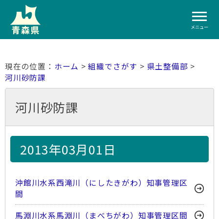
メニュー
ホーム
>
組織でさがす
>
県土整備部
>
河川砂防課
河川砂防課
2013年03月01日
沖館川水系西滝川（にしたきがわ）知事管理区
間
馬淵川水系馬淵川（まべちがわ）知事管理区間