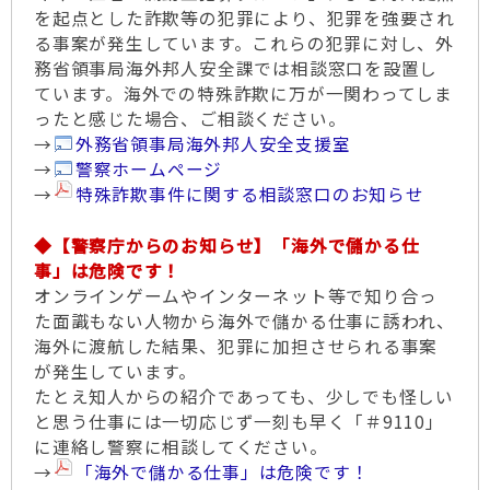
を起点とした詐欺等の犯罪により、犯罪を強要され
る事案が発生しています。これらの犯罪に対し、外
務省領事局海外邦人安全課では相談窓口を設置し
ています。海外での特殊詐欺に万が一関わってしま
ったと感じた場合、ご相談ください。
→
外務省領事局海外邦人安全支援室
→
警察ホームページ
→
特殊詐欺事件に関する相談窓口のお知らせ
◆【警察庁からのお知らせ】「海外で儲かる仕
事」は危険です！
オンラインゲームやインターネット等で知り合っ
た面識もない人物から海外で儲かる仕事に誘われ、
海外に渡航した結果、犯罪に加担させられる事案
が発生しています。
たとえ知人からの紹介であっても、少しでも怪しい
と思う仕事には一切応じず一刻も早く「＃9110」
に連絡し警察に相談してください。
→
「海外で儲かる仕事」は危険です！