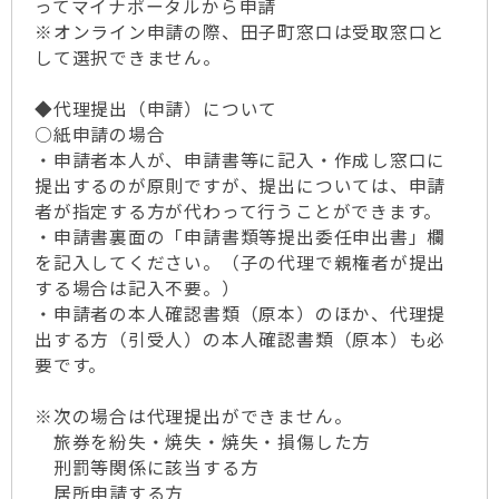
ってマイナポータルから申請
※オンライン申請の際、田子町窓口は受取窓口と
して選択できません。
◆代理提出（申請）について
○紙申請の場合
・申請者本人が、申請書等に記入・作成し窓口に
提出するのが原則ですが、提出については、申請
者が指定する方が代わって行うことができます。
・申請書裏面の「申請書類等提出委任申出書」欄
を記入してください。（子の代理で親権者が提出
する場合は記入不要。）
・申請者の本人確認書類（原本）のほか、代理提
出する方（引受人）の本人確認書類（原本）も必
要です。
※次の場合は代理提出ができません。
旅券を紛失・焼失・焼失・損傷した方
刑罰等関係に該当する方
居所申請する方