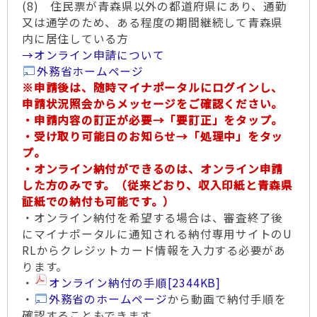
(8) 住民票が青森県以外の都道府県にあり、通勤
又は通学のため、ある程度の期間継続して青森県
内に居住している方
→オンライン申請について
外務省ホームページ
※申請後は、随時マイナポータルにログインし、
申請状況照会からメッセージをご確認ください。
・申請内容の訂正が必要→「要訂正」をタップ。
・受け取り可能日のお知らせ→「処理中」をタッ
プ。
・オンライン納付ができるのは、オンライン申請
した方のみです。（従来どおり、収入印紙と青森県
証紙での納付も可能です。）
・オンライン納付を希望する場合は、審査終了後
にマイナポータルに通知される納付専用サイトのU
RLからクレジットカード情報を入力する必要があ
ります。
・
オンライン納付の手順
[2344KB]
・
外務省のホームページ
から動画で納付手順を
確認することもできます。