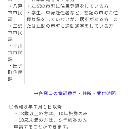
・八戸
・左記の市町に住民登録をしている方
市市民
・学生、単身赴任者など、左記の市町に住
課
民登録をしていないが、居所がある方。ま
・三沢
たは左記の市町に通勤通学をしている方
市市民
課
・平川
市市民
課
・田子
町住民
課
→各窓口の電話番号・住所・受付時間
○令和８年７月１日以降
・18歳以上の方は、10年旅券のみ
・18歳未満の方は、５年旅券のみ
申請することができます。