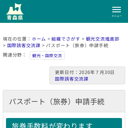
メニュー
ホーム
>
組織でさがす
>
観光交流推進部
>
国際誘客交流課
> パスポート（旅券）申請手続
関連分野
観光・国際交流
更新日付：2026年７月30日
国際誘客交流課
パスポート（旅券）申請手続
旅券手数料が変わります