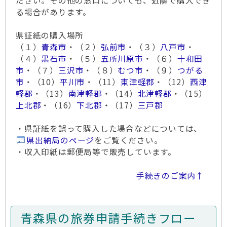
ださい。その他の窓口についても、近隣で購入でき
る場合があります。
県証紙の購入場所
（１）
青森市
・（２）
弘前市
・（３）
八戸市
・
（４）
黒石市
・（５）
五所川原市
・（６）
十和田
市
・（７）
三沢市
・（８）
むつ市
・（９）
つがる
市
・（10）
平川市
・（11）
東津軽郡
・（12）
西津
軽郡
・（13）
南津軽郡
・（14）
北津軽郡
・（15）
上北郡
・（16）
下北郡
・（17）
三戸郡
・県証紙を誤って購入した場合などについては、
県出納局のページ
をご覧ください。
・収入印紙は郵便局等で販売しています。
手続きのご案内↑
青森県の旅券申請手続きフロー