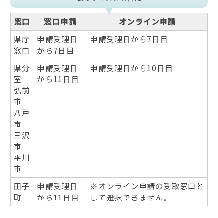
窓口
窓口申請
オンライン申請
県庁
申請受理日
申請受理日から7日目
窓口
から7日目
県分
申請受理日
申請受理日から10日目
室
から11日目
弘前
市
八戸
市
三沢
市
平川
市
田子
申請受理日
※オンライン申請の受取窓口と
町
から11日目
して選択できません。