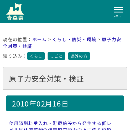
メニュー
ホーム
>
くらし・防災・環境
>
原子力安
全対策・検証
絞り込み：
くらし
しごと
県外の方
原子力安全対策・検証
2010年02月16日
使用済燃料受入れ・貯蔵施設から発生する低レ
ベル固体廃棄物の保管廃棄能力向上に係る施設