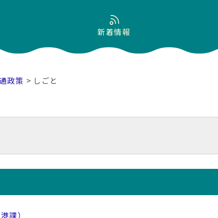
新着情報
通政策
> しごと
空港課）