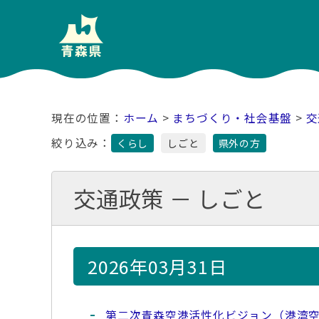
ホーム
>
まちづくり・社会基盤
>
交
絞り込み：
くらし
しごと
県外の方
交通政策 － しごと
2026年03月31日
第二次青森空港活性化ビジョン（港湾