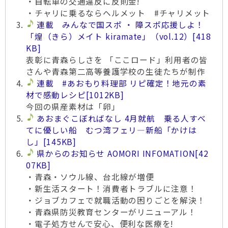
・自転車の交通違反に反則金!
・チャリに乗るならヘルメット #チャリメット
連載 みんなで国スポ ・ 障スポ応援しよ！
「煌（きら）メイト kiramate」（vol.12）
[418
KB]
表彰に青森らしさを 「ここロード」利用者の皆
さんや青森第二高等養護学校の生徒たちが制作
連載 #あおもり料理部 リピ確定！地元の素
材で感動レシピ
[1012KB]
今回の県産素材は「卵」
あおまぐこぼればなし 4月就航 乗る人すべ
てに優しい船 むつ湾フェリ―新船「かけは
し」
[145KB]
県からのお知らせ AOMORI INFOMATION
[42
07KB]
・青森・ソウル線、台北線が増便
・新生活スタート！消費者トラブルに注意！
・ジョブカフェで就職活動の困りごとを解決！
・青森県防災教育センターがリニューアル！
・電子処方せんで安心、便利な医療を!