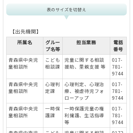
表のサイズを切替え
【出先機関】
所属名
グルー
担当業務
電話
プ名等
番号
青森県中央児
こども
児童に関する相談
017-
童相談所
相談課
援助、里親支援 等
781-
9744
青森県中央児
心理判
心理判定、心理治
017-
童相談所
定課
療、被虐待児フォ
781-
ローアップ
9744
青森県中央児
一時保
一時保護児童の権
017-
童相談所
護課
利擁護、生活指導
781-
等
9744
青森県中南児
こども
児童に関する相談
0172