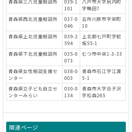
青森県三八児童相談所
039-1
八戸市大字尻内町
101
字鴨田7
青森県西北児童相談所
037-0
五所川原市字栄町
046
10
青森県上北児童相談所
039-2
上北郡七戸町字蛇
594
坂55-1
青森県下北児童相談所
035-0
むつ市中央1-3-33
073
青森県女性相談支援セ
038-0
青森市石江字江渡
ンター
003
5-1
青森県立子ども自立セ
030-0
青森市大字合子沢
ンターみらい
134
字松森265
関連ページ