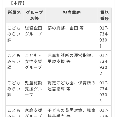
【本庁】
所属名
グループ
担当業務
電話
名等
番号
こども
総務企画
部の総務、企画 等
017-
みらい
グループ
734-
課
930
1
こども
こども・
児童相談所の運営指導、
017-
みらい
女性支援
里親支援 等
734-
課
グループ
930
2
こども
児童施設
認定こども園、保育所の
017-
みらい
支援グル
運営指導 等
734-
課
ープ
930
3
こども
家庭支援
子どもの貧困対策、児童
017-
みらい
グループ
扶養手当 等
734-