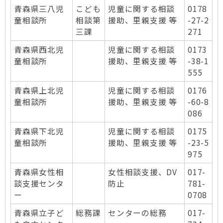
青森県三八児
こども
児童に関する相談
0178
童相談所
相談第
援助、里親支援 等
-27-2
三課
271
青森県西北児
児童に関する相談
0173
童相談所
援助、里親支援 等
-38-1
555
青森県上北児
児童に関する相談
0176
童相談所
援助、里親支援 等
-60-8
086
青森県下北児
児童に関する相談
0175
童相談所
援助、里親支援 等
-23-5
975
青森県女性相
女性相談支援、DV
017-
談支援センタ
防止
781-
ー
0708
青森県立子ど
総務課
センターの総務
017-