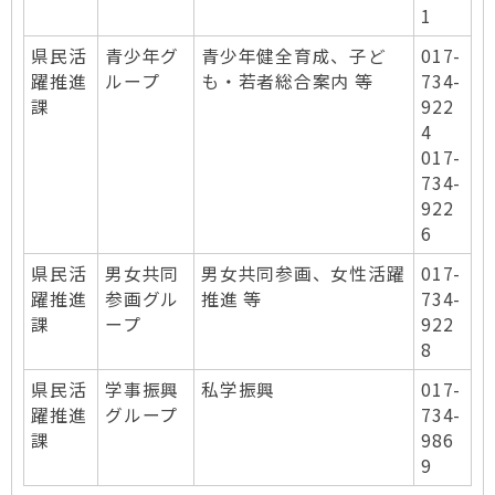
1
県民活
青少年グ
青少年健全育成、子ど
017-
躍推進
ループ
も・若者総合案内 等
734-
課
922
4
017-
734-
922
6
県民活
男女共同
男女共同参画、女性活躍
017-
躍推進
参画グル
推進 等
734-
課
ープ
922
8
県民活
学事振興
私学振興
017-
躍推進
グループ
734-
課
986
9