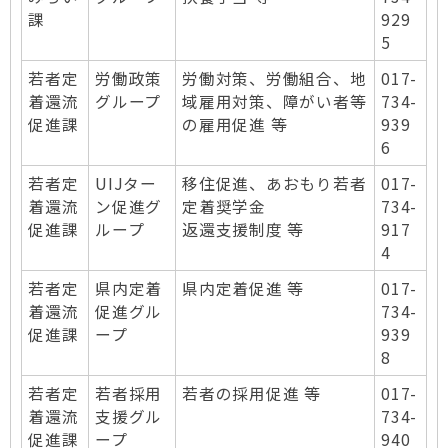
課
929
5
若者定
労働政策
労働対策、労働組合、地
017-
着還流
グループ
域雇用対策、障がい者等
734-
促進課
の雇用促進 等
939
6
若者定
UIJター
移住促進、あおもり若者
017-
着還流
ン促進グ
定着奨学金
734-
促進課
ループ
返還支援制度 等
917
4
若者定
県内定着
県内定着促進 等
017-
着還流
促進グル
734-
促進課
ープ
939
8
若者定
若者採用
若者の採用促進 等
017-
着還流
支援グル
734-
促進課
ープ
940