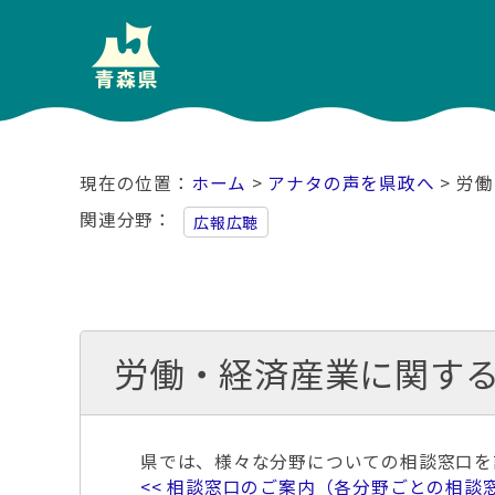
ホーム
>
アナタの声を県政へ
> 労
関連分野
広報広聴
労働・経済産業に関す
県では、様々な分野についての相談窓口を
<< 相談窓口のご案内（各分野ごとの相談