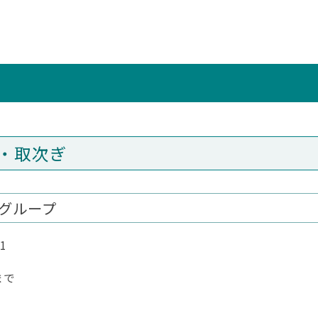
・取次ぎ
策グループ
1
まで