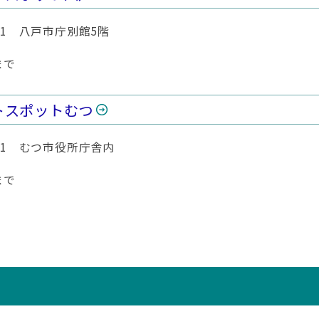
1-1 八戸市庁別館5階
まで
トスポットむつ
8-1 むつ市役所庁舎内
まで