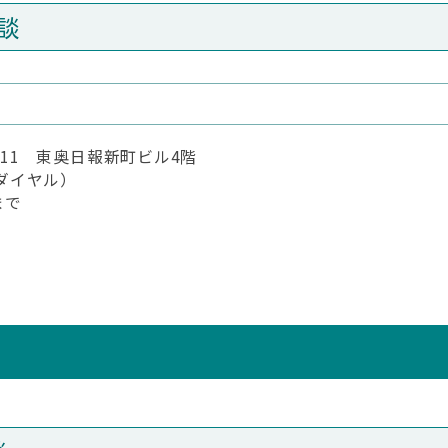
談
2-11 東奥日報新町ビル4階
談ダイヤル）
まで