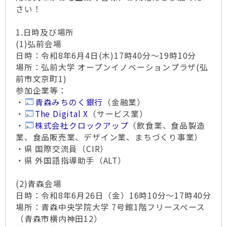
さい！
1.日時及び場所
(1)弘前会場
日時：令和8年6月4日(木)17時40分～19時10分
場所：弘前大学 オープンイノベーションプラザ(弘
前市文京町1)
参加企業等：
・
青森みちのく銀行
（金融業）
・
The Digital X
（サービス業）
・
株式会社クロックアップ
（飲食業、食品製造
業、食品販売業、デザイン業、まちづくり事業）
・県 国際交流員（CIR）
・県 外国語指導助手（ALT）
(2)青森会場
日時：令和8年6月26日（金）16時10分～17時40分
場所：青森中央学院大学 7号館1階フリースペース
（青森市横内神田12）