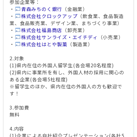
参加企業等：
・
青森みちのく銀行
（金融業）
・
株式会社クロックアップ
（飲食業、食品製造
業、食品販売業、デザイン業、まちづくり事業）
・
株式会社福島商店
（卸売業）
・
株式会社サンライズ・エイチディ
（小売業）
・
株式会社はとや製菓
（製造業）
2.対象
(1)県内在住の外国人留学生(各会場20名程度)
(2)県内に事業所を有し、外国人材の採用に関心の
ある企業(各会場5社程度)
※留学生のほか、県内在住の外国人の方も歓迎で
す！
3.参加費
無料
4.内容
(1)企業による自社紹介プレゼンテーション(各社5