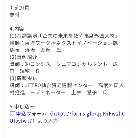
3.参加費
無料
4.内容
(1)基調講演「企業の未来を拓く高度外国人材」
講師：東洋ワーク㈱ネクストイノベーション課
係長 浜坂 友輝 氏
(2)事例紹介
講師：㈱コンシス シニアコンサルタント 成
田 瑞穂 氏
(3)情報提供
講師：JETRO仙台貿易情報センター 高度外国人
材推進コーディネーター 上林 慧子 氏
5.申し込み
申込フォーム（https://forms.gle/qpNiFw2hC
Ufoyfwt7）
より入力