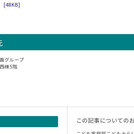
）
[48KB]
先
画グループ
 西棟5階
この記事についての
こども家庭部こどもみら